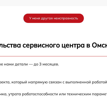
от 60 мин
У меня другая неисправность
7
от 60 мин
от 60 мин
льства сервисного центра в Омс
7
от 60 мин
ые нами детали — до 3 месяцев.
от 60 мин
6
от 60 мин
фекта, который напрямую связан с выполненной работой
от 60 мин
ка, утрата работоспособности или техническим параме
от 60 мин