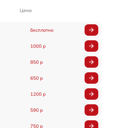
Цена
бесплатно
1000 р
850 р
650 р
1200 р
590 р
750 р