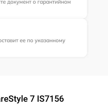
те документ о гарантийном
оставит ее по указанному
eStyle 7 IS7156