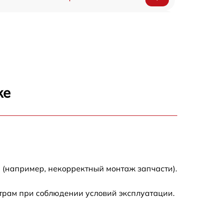
590 р
590 р
1500 р
ке
550 р
450 р
500 р
 (например, некорректный монтаж запчасти).
590 р
трам при соблюдении условий эксплуатации.
590 р