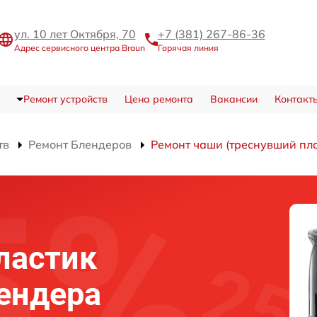
ул. 10 лет Октября, 70
+7 (381) 267-86-36
Адрес сервисного центра Braun
Горячая линия
Ремонт устройств
Цена ремонта
Вакансии
Контакт
тв
Ремонт Блендеров
Ремонт чаши (треснувший пла
ластик
лендера